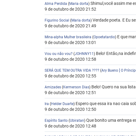
Shimul,você assim me e
Alma Perdida
(
Maria dorta
)
9 de outubro de 2020 21:52
Verdade poeta. E Eu sem
Figurino Social
(
Maria dorta
)
9 de outubro de 2020 21:49
E que mar
Mina-alpha Mulher brasileira
(
Opoetatardio
)
9 de outubro de 2020 13:01
Belo! Então,na indefi
Vou ou não vou?
(
JOHNNY11
)
9 de outubro de 2020 12:58
SERÁ QUE TEM OUTRA VIDA ????
(
Ary Bueno [ O Prínci
9 de outubro de 2020 12:55
Belo! Quero na sua list
Amizades
(
Kermerson Dias
)
9 de outubro de 2020 12:51
Espero que essa ira nao caia so
Ira
(
Helder Duarte
)
9 de outubro de 2020 12:50
Que bonito uma entrega es
Espírito Santo
(
Ubiratan
)
9 de outubro de 2020 12:48