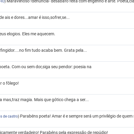
Maravilhoso !denuncia- desabafo feita com engenho e arte. Poeta,cla
LHO
)
e ais e dores...amar é isso,sofrer,se...
 teus elogios. Eles me aquecem.
 fingidor....no fim tudo acaba bem. Grata pela...
oeta. Com ou sem dor,siga seu pendor: poesia na
r o fôlego!
 mas,traz magia. Mais que gótico chega a ser...
Parabéns poeta! Amar é e sempre será um privilégio de quem 
s de castro
)
icamente verdadeiro! Parabéns pela expressão de repúdio!