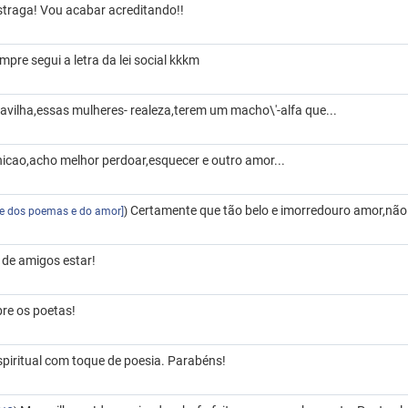
straga! Vou acabar acreditando!!
pre segui a letra da lei social kkkm
avilha,essas mulheres- realeza,terem um macho\'-alfa que...
nicao,acho melhor perdoar,esquecer e outro amor...
Certamente que tão belo e imorredouro amor,não g
pe dos poemas e do amor]
)
a de amigos estar!
bre os poetas!
piritual com toque de poesia. Parabéns!