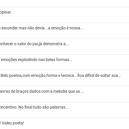
 opinar.
s esconder mas não devia...a emoção é nossa...
hecer o valor do pai,já demonstra a...
s emoções explodindo nas belas formas...
Belo poema,com emoção,forma e tecnica...fica difícil de soltar sua...
)
lavras de braços dados com a melodia que as ...
 incentivo. No final tudo são palavras...
! Valeu poeta!