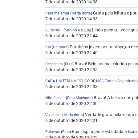
7 de outubro de 2020 14:38
Grata pela leitura e por
Para me amar
(
Maria dorta
)
7 de outubro de 2020 14:33
Lindo poema...voce qui
Eu tentei...
(
Menino e a Lua
)
6 de outubro de 2020 22:44
Parabéns jovem poeta! Vóce,ao recon
Pai
(
Ubiratan
)
6 de outubro de 2020 22:40
Bravo! Belo poema colorido pela
Despedida
(
Eras
)
6 de outubro de 2020 22:35
CADA UM TEM UM POUCO DE NÓS
(
Carine Seganfredo
6 de outubro de 2020 22:33
Bravo! A beleza das pa
Não fosse...
(
Ema Machado
)
6 de outubro de 2020 22:30
Verdade grata pela leitura e
Vivencias
(
Maria dorta
)
6 de outubro de 2020 22:21
Boa inspiração e está dada a licao 
Palavras
(
Eras
)
4 de outubro de 2020 20:23