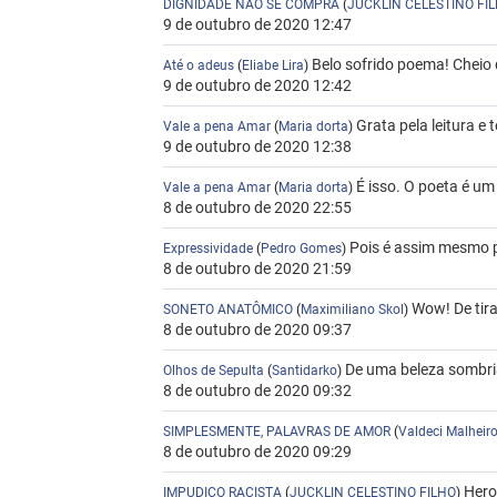
DIGNIDADE NAO SE COMPRA
(
JUCKLIN CELESTINO FI
9 de outubro de 2020 12:47
Belo sofrido poema! Cheio d
Até o adeus
(
Eliabe Lira
)
9 de outubro de 2020 12:42
Grata pela leitura e
Vale a pena Amar
(
Maria dorta
)
9 de outubro de 2020 12:38
É isso. O poeta é um
Vale a pena Amar
(
Maria dorta
)
8 de outubro de 2020 22:55
Pois é assim mesmo p
Expressividade
(
Pedro Gomes
)
8 de outubro de 2020 21:59
Wow! De tira
SONETO ANATÔMICO
(
Maximiliano Skol
)
8 de outubro de 2020 09:37
De uma beleza sombria
Olhos de Sepulta
(
Santidarko
)
8 de outubro de 2020 09:32
SIMPLESMENTE, PALAVRAS DE AMOR
(
Valdeci Malheiro
8 de outubro de 2020 09:29
Hero
IMPUDICO RACISTA
(
JUCKLIN CELESTINO FILHO
)