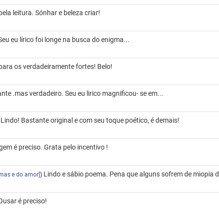
la leitura. Sónhar e beleza criar!
eu eu lírico foi longe na busca do enigma...
para os verdadeiramente fortes! Belo!
te .mas verdadeiro. Seu eu lirico magnificou- se em...
Lindo! Bastante original e com seu toque poético, é demais!
)
em é preciso. Grata pelo incentivo !
Lindo e sábio poema. Pena que alguns sofrem de miopia d
emas e do amor]
)
Ousar é preciso!