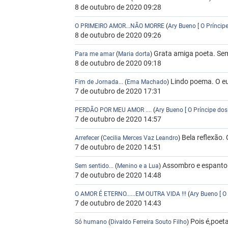
8 de outubro de 2020 09:28
O PRIMEIRO AMOR...NÃO MORRE
(
Ary Bueno [ O Prínci
8 de outubro de 2020 09:26
Grata amiga poeta. Sem
Para me amar
(
Maria dorta
)
8 de outubro de 2020 09:18
Lindo poema. O eu 
Fim de Jornada...
(
Ema Machado
)
7 de outubro de 2020 17:31
PERDÃO POR MEU AMOR ....
(
Ary Bueno [ O Príncipe do
7 de outubro de 2020 14:57
Bela reflexão.
Arrefecer
(
Cecilia Merces Vaz Leandro
)
7 de outubro de 2020 14:51
Assombro e espanto.
Sem sentido...
(
Menino e a Lua
)
7 de outubro de 2020 14:48
O AMOR É ETERNO......EM OUTRA VIDA !!!
(
Ary Bueno [ O
7 de outubro de 2020 14:43
Pois é,poet
Só humano
(
Divaldo Ferreira Souto Filho
)