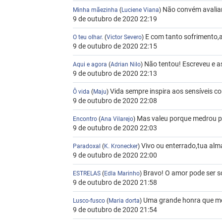
Não convém avaliar.
Minha mãezinha
(
Luciene Viana
)
9 de outubro de 2020 22:19
E com tanto sofrimento,
O teu olhar.
(
Victor Severo
)
9 de outubro de 2020 22:15
Não tentou! Escreveu e a
Aqui e agora
(
Adrian Nilo
)
9 de outubro de 2020 22:13
Vida sempre inspira aos sensíveis c
Ô vida
(
Maju
)
9 de outubro de 2020 22:08
Mas valeu porque medrou p
Encontro
(
Ana Vilarejo
)
9 de outubro de 2020 22:03
Vivo ou enterrado,tua alm
Paradoxal
(
K. Kronecker
)
9 de outubro de 2020 22:00
Bravo! O amor pode ser so
ESTRELAS
(
Edla Marinho
)
9 de outubro de 2020 21:58
Uma grande honra que me
Lusco-fusco
(
Maria dorta
)
9 de outubro de 2020 21:54