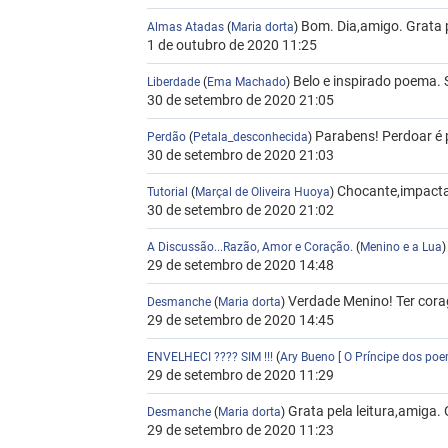
Bom. Dia,amigo. Grata pe
Almas Atadas
(
Maria dorta
)
1 de outubro de 2020 11:25
Belo e inspirado poema. S
Liberdade
(
Ema Machado
)
30 de setembro de 2020 21:05
Parabens! Perdoar é 
Perdão
(
Petala_desconhecida
)
30 de setembro de 2020 21:03
Chocante,impactan
Tutorial
(
Marçal de Oliveira Huoya
)
30 de setembro de 2020 21:02
A Discussão...Razão, Amor e Coração.
(
Menino e a Lua
29 de setembro de 2020 14:48
Verdade Menino! Ter corag
Desmanche
(
Maria dorta
)
29 de setembro de 2020 14:45
ENVELHECI ???? SIM !!!
(
Ary Bueno [ O Príncipe dos po
29 de setembro de 2020 11:29
Grata pela leitura,amiga. 
Desmanche
(
Maria dorta
)
29 de setembro de 2020 11:23