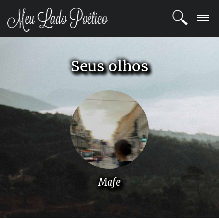
LOGIN
Seus olhos
REGISTRO
POETAS
BLOG
COMUNIDADE
Mafe