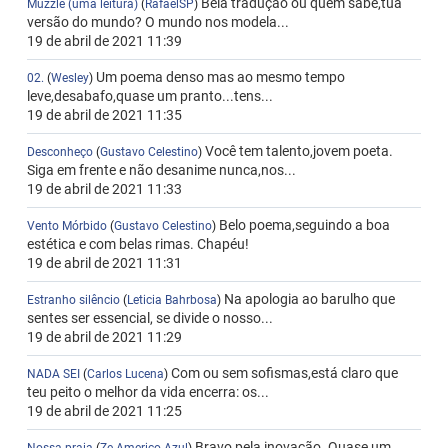
Bela tradução ou quem sabe,tua
Muzzle (uma leitura)
(
RafaelSP
)
versão do mundo? O mundo nos modela...
19 de abril de 2021 11:39
Um poema denso mas ao mesmo tempo
02.
(
Wesley
)
leve,desabafo,quase um pranto...tens...
19 de abril de 2021 11:35
Você tem talento,jovem poeta.
Desconheço
(
Gustavo Celestino
)
Siga em frente e não desanime nunca,nos...
19 de abril de 2021 11:33
Belo poema,seguindo a boa
Vento Mórbido
(
Gustavo Celestino
)
estética e com belas rimas. Chapéu!
19 de abril de 2021 11:31
Na apologia ao barulho que
Estranho silêncio
(
Leticia Bahrbosa
)
sentes ser essencial, se divide o nosso...
19 de abril de 2021 11:29
Com ou sem sofismas,está claro que
NADA SEI
(
Carlos Lucena
)
teu peito o melhor da vida encerra: os...
19 de abril de 2021 11:25
Bravo pela inovação. Quase um