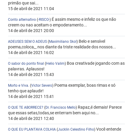
primão que sai...
15 de abril de 2021 11:04
É assim mesmo e infeliz os que não
Conto alternativo
(
-RISCO-
)
creem ou nao aceitam o empoderamento...
14 de abril de 2021 20:00
Belo e sensível
ADEUSES SEM O ADEUS
(
Maximiliano Skol
)
poema,coloca,_ nos diante da triste realidade dos nossos...
14 de abril de 2021 16:02
Boa creativade jogando com as
O sabor do ponto final
(
Helio Valim
)
palavras. Aplausos!
14 de abril de 2021 15:43
Poema exemplar, boas rimas e só
Morto e Viva.
(
Victor Severo
)
tenho que aplaudir!
14 de abril de 2021 15:41
Rapaz,é demais! Parece
O QUE TE ABORRECE?
(
Dr. Francisco Mello
)
que essas setas,todas,se enterram bem aqui no...
14 de abril de 2021 12:40
Você entende
O QUE EU PLANTAVA COLHIA
(
Jucklin Celestino Filho
)