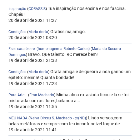
Tua inspiração nos ensina e nos fascina.
Inspiração
(
CORASSIS
)
Chapéu!
20 de abril de 2021 11:27
Gratissima,amigo.
Condições
(
Maria dorta
)
20 de abril de 2021 08:20
Esse cara é o rei (homenagem a Roberto Carlos)
(
Maria do Socorro
Bravo. Que talento. RC merece bem!
Domingos
)
19 de abril de 2021 21:38
Grata amiga e de quebra ainda ganho um
Condições
(
Maria dorta
)
epiteto: menina! Quanta bondade!
19 de abril de 2021 17:23
Minha alma extasiada ficou e lá se foi
Pura Arte...
(
Ema Machado
)
misturada com as flores,bailando a...
19 de abril de 2021 11:55
Lindo versos,com
MEU NADA
(
Neiva Dirceu S. Machado - @(ND)
)
belas metáforas e sempre com teu inconfundível toque de...
19 de abril de 2021 11:41