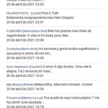
20 de abril de 2021 23:53
Pois é. Fale
FALANDO NISTO...
(
Lucita
)
lindamente,corajosamente,mas fale! Chapéu!
20 de abril de 2021 23:51
Belo teu poema mas cheio de
O ABSURDO
(
Maximiliano Skol
)
negatividade. A vida te foi dada para dela...
20 de abril de 2021 23:08
Ao escrever,a gente acaba espelhando o
Condições
(
Maria dorta
)
que pensa e sente, de vez em...
20 de abril de 2021 16:45
O amor é algo bonito. Uma ode à
Amor Depressivo
(
Cau260
)
alegria. Faz renascer,ter mais...
20 de abril de 2021 16:41
Melancólico. Mas bem ritmado. Gostei!
Meu Bosque
(
Nilivek
)
20 de abril de 2021 16:39
Tua ausência aqui nesta página \" me
Procura-se
(
Menino e a Lua
)
fez sentir uma saudade...
20 de abril de 2021 16:18