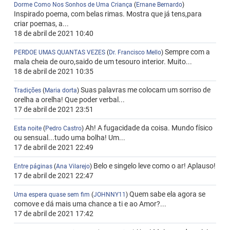
Dorme Como Nos Sonhos de Uma Criança
(
Ernane Bernardo
)
Inspirado poema, com belas rimas. Mostra que já tens,para
criar poemas, a...
18 de abril de 2021 10:40
Sempre com a
PERDOE UMAS QUANTAS VEZES
(
Dr. Francisco Mello
)
mala cheia de ouro,saido de um tesouro interior. Muito...
18 de abril de 2021 10:35
Suas palavras me colocam um sorriso de
Tradições
(
Maria dorta
)
orelha a orelha! Que poder verbal...
17 de abril de 2021 23:51
Ah! A fugacidade da coisa. Mundo físico
Esta noite
(
Pedro Castro
)
ou sensual...tudo uma bolha! Um...
17 de abril de 2021 22:49
Belo e singelo leve como o ar! Aplauso!
Entre páginas
(
Ana Vilarejo
)
17 de abril de 2021 22:47
Quem sabe ela agora se
Uma espera quase sem fim
(
JOHNNY11
)
comove e dá mais uma chance a ti e ao Amor?...
17 de abril de 2021 17:42