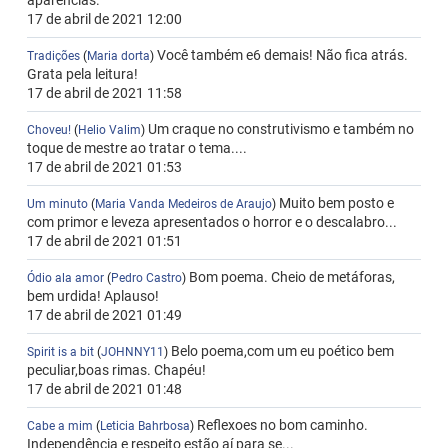
aparências.
17 de abril de 2021 12:00
Você também e6 demais! Não fica atrás.
Tradições
(
Maria dorta
)
Grata pela leitura!
17 de abril de 2021 11:58
Um craque no construtivismo e também no
Choveu!
(
Helio Valim
)
toque de mestre ao tratar o tema....
17 de abril de 2021 01:53
Muito bem posto e
Um minuto
(
Maria Vanda Medeiros de Araujo
)
com primor e leveza apresentados o horror e o descalabro...
17 de abril de 2021 01:51
Bom poema. Cheio de metáforas,
Ódio ala amor
(
Pedro Castro
)
bem urdida! Aplauso!
17 de abril de 2021 01:49
Belo poema,com um eu poético bem
Spirit is a bit
(
JOHNNY11
)
peculiar,boas rimas. Chapéu!
17 de abril de 2021 01:48
Reflexoes no bom caminho.
Cabe a mim
(
Leticia Bahrbosa
)
Independência e respeito estão aí para se...