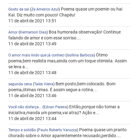
Poema quase um poemin ou hai
Gosto de sal
(
Ze Americo Azul
)
Kai. Diz muito com pouco! Chapéu!
11 de abril de 2021 13:51
Boa humorada observação! Continue
Amor
(
Kermerson Dias
)
falando de amor e com esse sorriso....
11 de abril de 2021 13:49
Ótimo
O amor mais lindo que já conheci
(
Isollina Barboza
)
poema,bem realista mas,ainda com um toque otimista. Assim
se leva a...
11 de abril de 2021 13:48
Bem posto,bem colocado. Bom
segunda cena
(
Tales Vieira
)
poema,ótimas rimas. É assim segue a rotina...
11 de abril de 2021 13:46
Então,porque não tomar a
Você não disfarça...
(
Edvan Pereira
)
iniciativa,manda um poema,vai atraz? Ação e...
11 de abril de 2021 13:44
Poema quase um pranto
Tempo e solidão
(
Paulo Roberto Varuzza
)
chorado sobre o Amor aparentemente recusado,perdido....