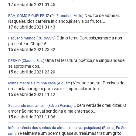
17 de abril de 2021 01:45
Não foi de admirar.
BAH, COMO FIQUEI FELIZ
(
Dr. Francisco Mello
)
Naqueles idos,carreira iniciando,já se via os frutos...
17 de abril de 2021 01:43
Ótimo tema,Corassis,sempre a nos
Pequeno mundo
(
CORASSIS
)
presentear. Chapéu!
15 de abril de 2021 23:32
Uma tal tessitura poética,na singularidade
DESVIO
(
Claudio Reis
)
se aproxima dos...
15 de abril de 2021 23:29
Verdade poeta! Precisas de
Minha mente é a minha casa
(
Alguém
)
uma bela coragem para varrer,limpar aclarar tua...
15 de abril de 2021 11:12
É bem verdade o teu dizer. O
Superando esse amor...
(
Edvan Pereira
)
amor não morre,vai sendo na alma enterrado...
15 de abril de 2021 11:06
Inflorescência dos sonhos da alma... (poesias psíquicas)
(
Poesia, Eu Sou
Realmente,um poema quase surreal,mas traz um grito
iamai
)