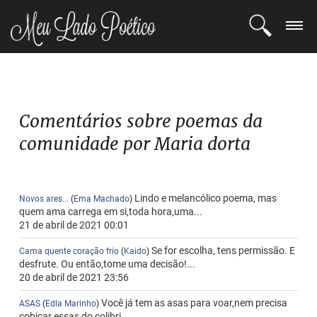
LOGIN
REGISTRO
Comentários sobre poemas da
comunidade por Maria dorta
POETAS
BLOG
Lindo e melancólico poema, mas
Novos ares...
(
Ema Machado
)
quem ama carrega em si,toda hora,uma...
COMUNIDADE
21 de abril de 2021 00:01
Se for escolha, tens permissão. E
Cama quente coração frio
(
Kaido
)
desfrute. Ou então,tome uma decisão!...
20 de abril de 2021 23:56
Você já tem as asas para voar,nem precisa
ASAS
(
Edla Marinho
)
cobiçar essas do colibri....