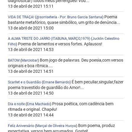
diagnosticar) todos meus perrengues! Vou...
13 de abril de 2021 15:11
Poema
VIDA DE TRAÇA!
(
@sorriseteria - Por: Bruno Garcia Santana
)
bastante metafórico, quase simbólico, um grito de denúncia...
13 de abril de 2021 15:00
A ALMA TRISTE DO JARRO (ITABUNA, MARÇO,1979)
(
Jucklin Celestino
Poema de lamentos e versos fortes. Aplausos!
Filho
)
13 de abril de 2021 14:53
Bom jogo de palavras. Deu poesia,com versos
BATOM
(
Marciobar
)
originais e boa rítmica....
13 de abril de 2021 14:51
É bem peculiar,singular,fazer
Scarllet e o Guardião
(
Ernane Bernardo
)
poema travestido de guardião do Amor!...
13 de abril de 2021 14:50
Prosa poética, com cadência bem
Dia e noite
(
Ema Machado
)
ritmada e original. Chapéu!
13 de abril de 2021 14:44
Bom poema, produz
Feliz Aniversário
(
Marçal de Oliveira Huoya
)
expectativa, versos bem arrumados. Gostei!