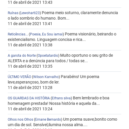
11 de abril de 2021 13:43
Poema meio soturno, claramente denuncia
Ruínas
(
Lewoharti23
)
o lado sombrio do humano. Bom...
11 de abril de 2021 13:41
Poema visionário, beirando o
Reticências...
(
Poesia, Eu Sou iamai
)
existencialismo. Linguagem concisa e rica...
11 de abril de 2021 13:38
Muito oportuno o seu grito de
A garota do Norte
(
Opoetatardio
)
ALERTA e a denúncia para todos / todas se...
11 de abril de 2021 13:35
Parabéns! Um poema
ÚLTIMO VERÃO
(
Wilson Karvalho
)
leve,esperançoso, bom de ler.
11 de abril de 2021 13:28
Bem lembrado e boa
OS GUARDAS DA HISTÓRIA
(
Elfrans silva
)
homenagem prestada! Nossa história e aquela da...
11 de abril de 2021 13:24
Um poema suave,bonito como
Olhos nos Olhos
(
Ernane Bernardo
)
um dia de sol. Sensível,ilumina nossa alma....