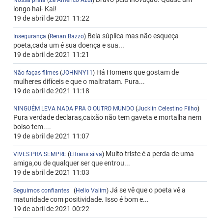
Nossa praia
(
Ze Americo Azul
)
longo hai- Kai!
19 de abril de 2021 11:22
Bela súplica mas não esqueça
Insegurança
(
Renan Bazzo
)
poeta,cada um é sua doença e sua...
19 de abril de 2021 11:21
Há Homens que gostam de
Não faças filmes
(
JOHNNY11
)
mulheres difíceis e que o maltratam. Pura...
19 de abril de 2021 11:18
NINGUÉM LEVA NADA PRA O OUTRO MUNDO
(
Jucklin Celestino Filho
)
Pura verdade declaras,caixão não tem gaveta e mortalha nem
bolso tem....
19 de abril de 2021 11:07
Muito triste é a perda de uma
VIVES PRA SEMPRE
(
Elfrans silva
)
amiga,ou de qualquer ser que entrou...
19 de abril de 2021 11:03
Já se vê que o poeta vê a
Seguimos confiantes
(
Helio Valim
)
maturidade com positividade. Isso é bom e...
19 de abril de 2021 00:22