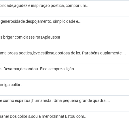
ilidade,agudez e inspiração poética, compor um...
: generosidade,despojamento, simplicidade e...
es brigar com classe rsrsAplausos!
uma prosa poetica,leve,estilosa,gostosa de ler. Parabéns duplamente:...
 Desamar,desandou. Fica sempre a lição.
miga colibri.
 cunho espiritual,humanísta. Uma pequena grande quadra,...
e! Dos colibris,sou a menorzinha! Estou com...