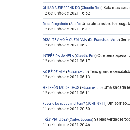
Belo mas será 
OLHAR SURPREENDIDO
(
Claudio Reis
)
12 de junho de 2021 16:52
Uma alma nobre foi resgat
Rosa Resgatada
(
Altofe
)
12 de junho de 2021 16:47
Sem 
DIGA: TE AMO, À QUEM AMA
(
Dr. Francisco Mello
)
12 de junho de 2021 06:21
Que pena,apesar d
INTRÉPIDA JANELA
(
Claudio Reis
)
12 de junho de 2021 06:17
Tens grande sensibilid
AO PÉ DE MIM
(
Edson ovidio
)
12 de junho de 2021 06:13
Uma sacada le
HETERÔNIMO DE DEUS
(
Edson ovidio
)
12 de junho de 2021 06:11
Um sorriso..
Fazer o bem, que mal tem?
(
JOHNNY11
)
11 de junho de 2021 20:50
Sábias verdades to
TRÊS VIRTUDES
(
Carlos Lucena
)
11 de junho de 2021 20:46