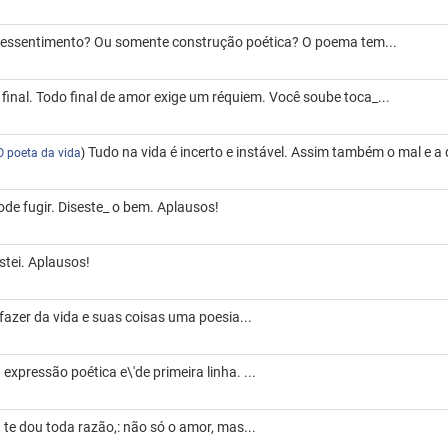
ressentimento? Ou somente construção poética? O poema tem...
o final. Todo final de amor exige um réquiem. Você soube toca_...
Tudo na vida é incerto e instável. Assim também o mal e a d
O poeta da vida
)
de fugir. Diseste_ o bem. Aplausos!
tei. Aplausos!
azer da vida e suas coisas uma poesia...
expressão poética e\'de primeira linha. ...
te dou toda razão,: não só o amor, mas...