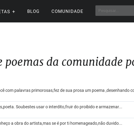
BLOG
COMUNIDADE
ETAS
e poemas da comunidade po
cê com palavras primorosas,fez de sua prosa um poema ,desenhando c
,poeta. Soubestes usar o interdito,fruir do proibido e armazenar...
heço a obra do artista,mas se é por ti homenageado,não duvido...