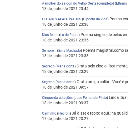
A mulher do saloon do Velho Oeste (completo)
(
Elfrans 
18 de junho de 2021 23:44
Poema com
OLHARES APAIXONADOS
(
O poeta da vida
)
18 de junho de 2021 23:38
Poema singelo,de belas em
Dias febris
(
Lu de Paula
)
18 de junho de 2021 23:35
Poema magistral,como semp
Sempre...
(
Ema Machado
)
18 de junho de 2021 23:33
Grata pelo elogio. Realmente
Segredo
(
Maria dorta
)
18 de junho de 2021 23:29
Grata amigo colibri. Você é p
Segredo
(
Maria dorta
)
18 de junho de 2021 09:57
Linda ,tua
Cinquenta estações
(
Jose Fernando Pinto
)
18 de junho de 2021 09:37
Já disse e repito aqui,: na quali
Caminho
(
Hébron
)
17 de junho de 2021 20:27