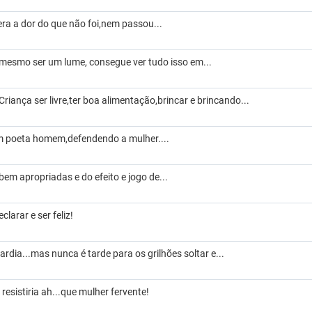
era a dor do que não foi,nem passou...
mesmo ser um lume, consegue ver tudo isso em...
Criança ser livre,ter boa alimentação,brincar e brincando...
um poeta homem,defendendo a mulher....
em apropriadas e do efeito e jogo de...
larar e ser feliz!
rdia...mas nunca é tarde para os grilhões soltar e...
esistiria ah...que mulher fervente!