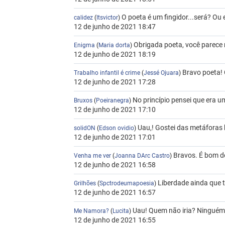
O poeta é um fingidor...será? Ou 
calidez
(
Itsvictor
)
12 de junho de 2021 18:47
Obrigada poeta, você parece 
Enigma
(
Maria dorta
)
12 de junho de 2021 18:19
Bravo poeta! 
Trabalho infantil é crime
(
Jessé Ojuara
)
12 de junho de 2021 17:28
No princípio pensei que era 
Bruxos
(
Poeiranegra
)
12 de junho de 2021 17:10
Uau,! Gostei das metáforas b
solidON
(
Edson ovidio
)
12 de junho de 2021 17:01
Bravos. É bom dec
Venha me ver
(
Joanna DArc Castro
)
12 de junho de 2021 16:58
Liberdade ainda que ta
Grilhões
(
Spctrodeumapoesia
)
12 de junho de 2021 16:57
Uau! Quem não iria? Ninguém r
Me Namora?
(
Lucita
)
12 de junho de 2021 16:55