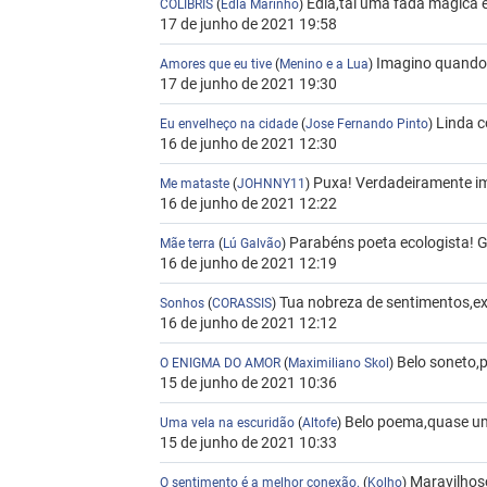
Edla,tal uma fada mágica 
COLIBRIS
(
Edla Marinho
)
17 de junho de 2021 19:58
Imagino quando,
Amores que eu tive
(
Menino e a Lua
)
17 de junho de 2021 19:30
Linda c
Eu envelheço na cidade
(
Jose Fernando Pinto
)
16 de junho de 2021 12:30
Puxa! Verdadeiramente im
Me mataste
(
JOHNNY11
)
16 de junho de 2021 12:22
Parabéns poeta ecologista! Ge
Mãe terra
(
Lú Galvão
)
16 de junho de 2021 12:19
Tua nobreza de sentimentos,ex
Sonhos
(
CORASSIS
)
16 de junho de 2021 12:12
Belo soneto,
O ENIGMA DO AMOR
(
Maximiliano Skol
)
15 de junho de 2021 10:36
Belo poema,quase uma
Uma vela na escuridão
(
Altofe
)
15 de junho de 2021 10:33
Maravilhoso
O sentimento é a melhor conexão.
(
Kolho
)