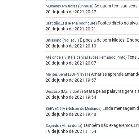
Só quem tem sua sensib
Mulheres em flores
(
Shmuel
)
20 de junho de 2021 20:27
Fostes direto no alvo
Gratidão...!
(
Helena Rodrigues
)
20 de junho de 2021 20:21
É poesia de bom kilates. E sab
Uníssono
(
Noi soul
)
20 de junho de 2021 20:10
Tens 
Até onde a vista alcançar
(
Jose Fernando Pinto
)
20 de junho de 2021 20:07
Amar se aprende,amando.
Mentes bem!
(
JOHNNY11
)
20 de junho de 2021 19:57
Grata pelas palavras gentis,a
Descaso
(
Maria dorta
)
20 de junho de 2021 19:54
Linda mensagem de
SERVENTIA
(
Nelson de Medeiros
)
20 de junho de 2021 19:48
Também não exageremos,Ernan
Segredo
(
Maria dorta
)
19 de junho de 2021 11:54