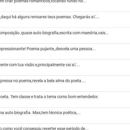
em criar poemas românticos,tocando fundo no...
daqui há alguns revisares teus poemas. Chegarás a\'...
omposição ,quase auto biografia,escrita com maestria,vais...
pressionante! Poema pujante,,desvela uma pessoa...
nte com tua visão e,principalmente vai a\'...
pressa no poema,revela a bela alma do poeta....
poeta. Tem classe e trata o tema como bom entendedor.
 auto biografia. Mas,tem técnica poética,...
 como você conseguiu reverter esse período de...