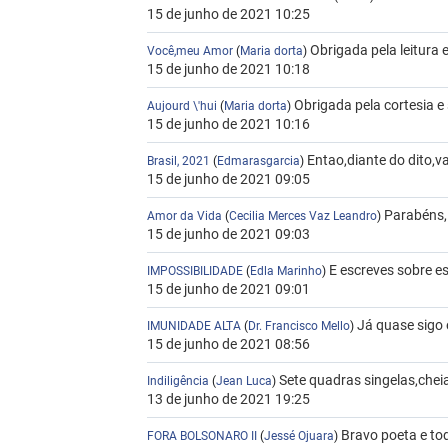
15 de junho de 2021 10:25
Obrigada pela leitura e
Você,meu Amor
(
Maria dorta
)
15 de junho de 2021 10:18
Obrigada pela cortesia e 
Aujourd \'hui
(
Maria dorta
)
15 de junho de 2021 10:16
Entao,diante do dito,v
Brasil, 2021
(
Edmarasgarcia
)
15 de junho de 2021 09:05
Parabéns,!
Amor da Vida
(
Cecilia Merces Vaz Leandro
)
15 de junho de 2021 09:03
E escreves sobre e
IMPOSSIBILIDADE
(
Edla Marinho
)
15 de junho de 2021 09:01
Já quase sigo 
IMUNIDADE ALTA
(
Dr. Francisco Mello
)
15 de junho de 2021 08:56
Sete quadras singelas,chei
Indiligência
(
Jean Luca
)
13 de junho de 2021 19:25
Bravo poeta e tod
FORA BOLSONARO II
(
Jessé Ojuara
)