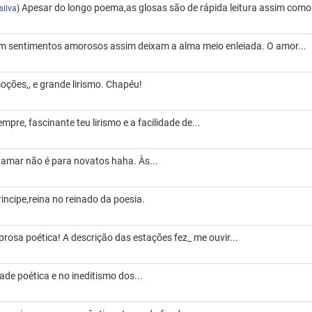
Apesar do longo poema,as glosas são de rápida leitura assim como 
silva
)
 sentimentos amorosos assim deixam a alma meio enleiada. O amor...
oções,, e grande lirismo. Chapéu!
re, fascinante teu lirismo e a facilidade de...
,amar não é para novatos haha. Às...
rincipe,reina no reinado da poesia.
 prosa poética! A descrição das estações fez_ me ouvir...
dade poética e no ineditismo dos...