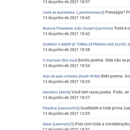
13 de junho de 2021 18:57
Presságio? P
Carta de quarentena.
(
_zeroforconduct
)
13 de junho de 2021 18:45
Triste é 
Rodovia Presidente João Goulart
(
LeroVinks
)
13 de junho de 2021 18:42
QUANDO O AMOR SE TORNA ESTRANHO AOS OLHOS.
(
13 de junho de 2021 18:38
Bonito poema. Dela não se po
O chamado
(
Noi soul
)
13 de junho de 2021 18:34
Belo poema. Gos
Anjo de asas cortadas
(
Gosth Writer
)
13 de junho de 2021 18:29
Você tem razao,poeta. Pode_ se f
Semáforo
(
Altofe
)
13 de junho de 2021 18:27
Qualidade a toda prova ,tua 
Perpétua
(
Lewoharti23
)
13 de junho de 2021 12:05
Pois com toda a consideração, 
Saber
(
Lewoharti23
)
12 de junho de 2021 18:51