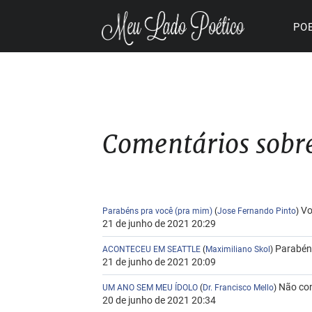
PO
Comentários sobr
Vo
Parabéns pra você (pra mim)
(
Jose Fernando Pinto
)
21 de junho de 2021 20:29
Parabéns
ACONTECEU EM SEATTLE
(
Maximiliano Skol
)
21 de junho de 2021 20:09
Não con
UM ANO SEM MEU ÍDOLO
(
Dr. Francisco Mello
)
20 de junho de 2021 20:34