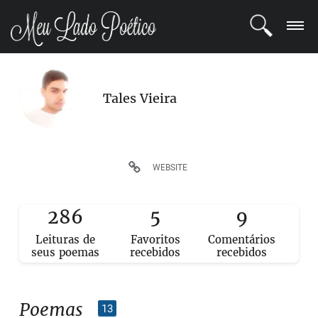
LOGIN
Tales Vieira
REGISTRO
POETAS
WEBSITE
BLOG
286
5
9
COMUNIDADE
Leituras de
Favoritos
Comentários
seus poemas
recebidos
recebidos
Poemas
13