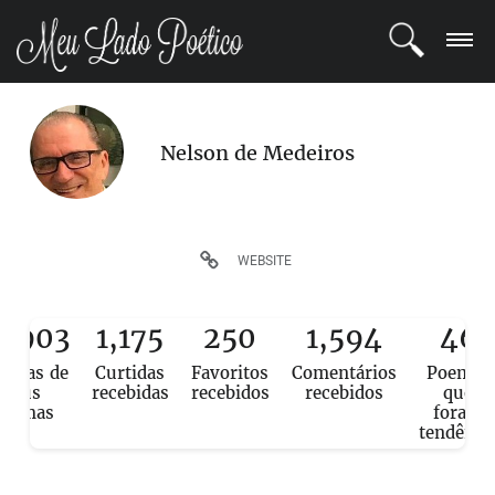
LOGIN
Nelson de Medeiros
REGISTRO
POETAS
WEBSITE
BLOG
6,903
1,175
250
1,594
46
COMUNIDADE
ituras de
Curtidas
Favoritos
Comentários
Poemas
seus
recebidas
recebidos
recebidos
que
poemas
foram
tendênci