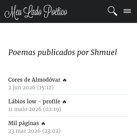
LOGIN
REGISTRO
Poemas publicados por Shmuel
POETAS
BLOG
Cores de Almodóvar
🔥
2 jun 2026 (15:12)
COMUNIDADE
Lábios low - profile
🔥
11 maio 2026 (02:19)
Mil páginas
🔥
23 mar 2026 (23:02)