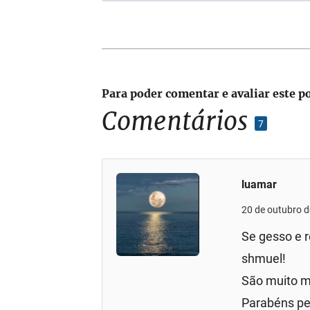
Para poder comentar e avaliar este p
Comentários
7
luamar
20 de outubro 
Se gesso e r
shmuel!
São muito m
Parabéns pe