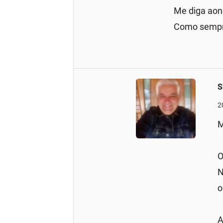
Me diga aon
Como sempre
S
2
M
O
N
o
A