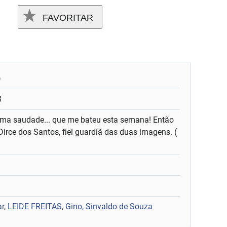
FAVORITAR
)
8
ma saudade... que me bateu esta semana! Então
irce dos Santos, fiel guardiã das duas imagens. (
ar
,
LEIDE FREITAS
,
Gino, Sinvaldo de Souza