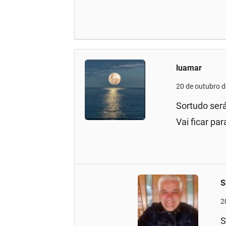
luamar
20 de outubro 
Sortudo ser
Vai ficar par
S
2
S