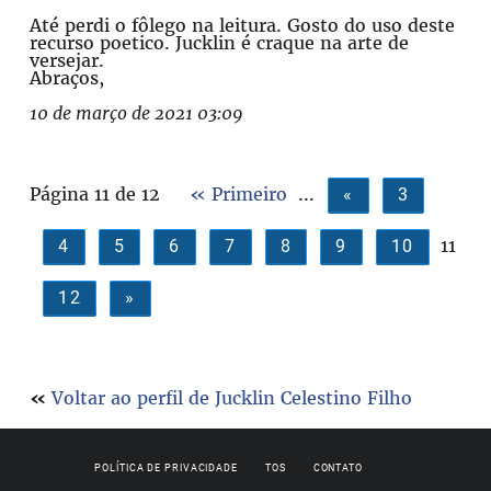
Até perdi o fôlego na leitura. Gosto do uso deste
recurso poetico. Jucklin é craque na arte de
versejar.
Abraços,
10 de março de 2021 03:09
Página 11 de 12
« Primeiro
...
«
3
11
4
5
6
7
8
9
10
12
»
«
Voltar ao perfil de Jucklin Celestino Filho
POLÍTICA DE PRIVACIDADE
TOS
CONTATO