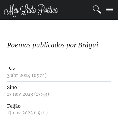
LOGIN
REGISTRO
Poemas publicados por Brágui
POETAS
BLOG
Paz
3 abr 2024 (09:11)
COMUNIDADE
Sino
17 nov 2023 (17:53)
Feijão
13 nov 2023 (19:11)