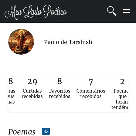
LOGIN
Paulo de Tarshish
REGISTRO
POETAS
BLOG
308
29
8
7
2
eituras
Curtidas
Favoritos
Comentários
Poemas
COMUNIDADE
e seus
recebidas
recebidos
recebidos
que
poemas
foram
tendência
Poemas
32