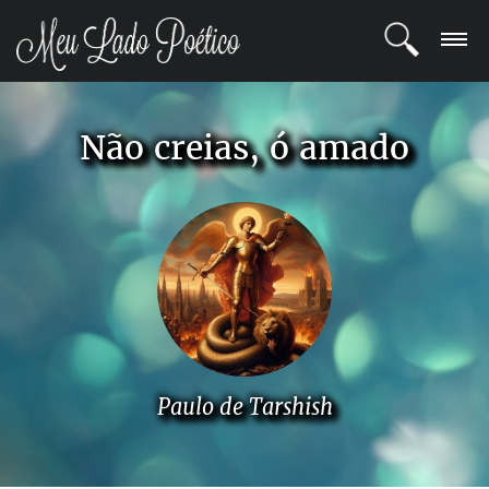
LOGIN
Não creias, ó amado
REGISTRO
POETAS
BLOG
COMUNIDADE
Paulo de Tarshish