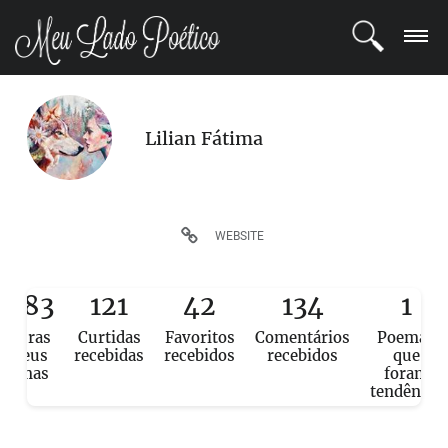
LOGIN
Lilian Fátima
REGISTRO
POETAS
WEBSITE
BLOG
,683
121
42
134
1
COMUNIDADE
eituras
Curtidas
Favoritos
Comentários
Poemas
e seus
recebidas
recebidos
recebidos
que
poemas
foram
tendência