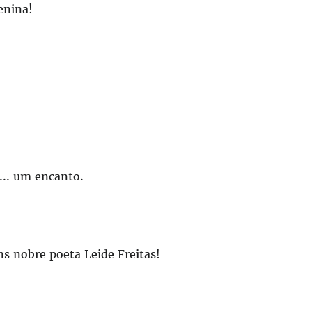
enina!
... um encanto.
ns nobre poeta Leide Freitas!