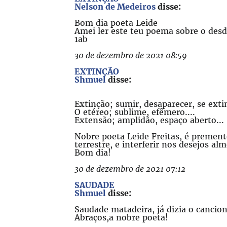
Nelson de Medeiros
disse:
Bom dia poeta Leide
Amei ler este teu poema sobre o desd
1ab
30 de dezembro de 2021 08:59
EXTINÇÃO
Shmuel
disse:
Extinção; sumir, desaparecer, se extin
O etéreo; sublime, efêmero....
Extensão; amplidão, espaço aberto...
Nobre poeta Leide Freitas, é premente
terrestre, e interferir nos desejos al
Bom dia!
30 de dezembro de 2021 07:12
SAUDADE
Shmuel
disse:
Saudade matadeira, já dizia o cancio
Abraços,a nobre poeta!