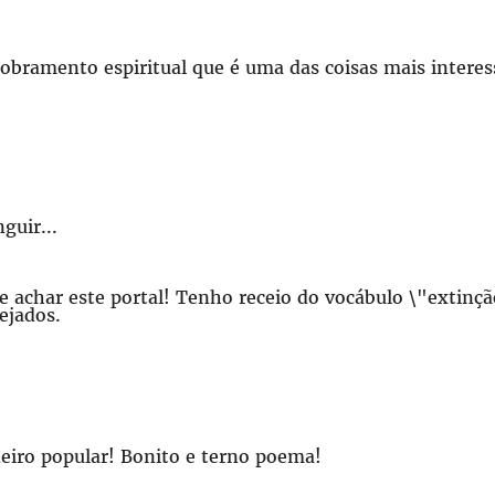
obramento espiritual que é uma das coisas mais interess
guir...
 achar este portal! Tenho receio do vocábulo \"extinção
mejados.
neiro popular! Bonito e terno poema!