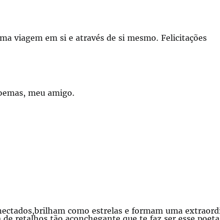
ma viagem em si e através de si mesmo. Felicitações
poemas, meu amigo.
nectados,brilham como estrelas e formam uma extraordin
de retalhos,tão aconchegante que te faz ser esse poeta