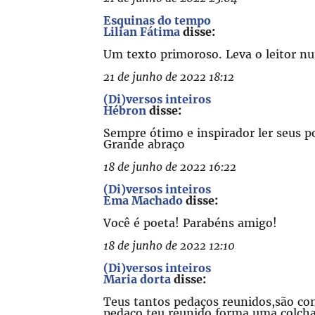
Esquinas do tempo
Lilian Fátima
disse:
Um texto primoroso. Leva o leitor nu
21 de junho de 2022 18:12
(Di)versos inteiros
Hébron
disse:
Sempre ótimo e inspirador ler seus 
Grande abraço
18 de junho de 2022 16:22
(Di)versos inteiros
Ema Machado
disse:
Você é poeta! Parabéns amigo!
18 de junho de 2022 12:10
(Di)versos inteiros
Maria dorta
disse:
Teus tantos pedaços reunidos,são co
pedaço teu reunido forma uma colcha 