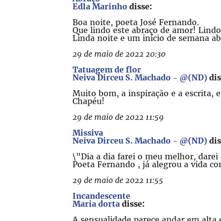
Edla Marinho
disse:
Boa noite, poeta José Fernando.
Que lindo este abraço de amor! Lindo
Linda noite e um início de semana a
29 de maio de 2022 20:30
Tatuagem de flor
Neiva Dirceu S. Machado - @(ND)
dis
Muito bom, a inspiração e a escrita,
Chapéu!
29 de maio de 2022 11:59
Missiva
Neiva Dirceu S. Machado - @(ND)
dis
\"Dia a dia farei o meu melhor, darei
Poeta Fernando , já alegrou a vida c
29 de maio de 2022 11:55
Incandescente
Maria dorta
disse:
A sensualidade parece andar em alta e