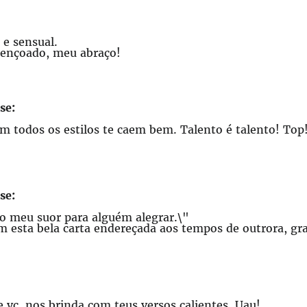
 e sensual.
bençoado, meu abraço!
se:
 em todos os estilos te caem bem. Talento é talento! T
se:
 o meu suor para alguém alegrar.\"
om esta bela carta endereçada aos tempos de outrora, g
 vc. nos brinda com teus versos calientes. Uau!