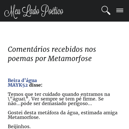
LOGIN
REGISTRO
Comentários recebidos nos
poemas por Metamorfose
POETAS
BLOG
Beira d’água
MAYK52
disse:
COMUNIDADE
Temos que ter cuidado quando entramos na
\"água\". Ver sempre se tem pé firme. Se
não...pode ser demasiado perigoso...
Gostei desta metáfora da água, estimada amiga
Metamorfose.
Beijinhos.