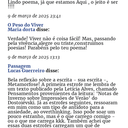
Lindo poema, já que estamos Aqui , o jeito é ser
!!!!
9 de março de 2025 23:41
O Peso do Viver
Maria dorta
disse:
Verdade! Viver não é coisa fácil! Mas, passando
pela vivência,alegre ou triste,construimos
poesias! Parabéns pelo teu poema!
9 de março de 2025 13:13
Passagem
Lucas Guerreiro
disse:
Bela reflexão sobre a escrita - sua escrita -,
Metamorfose! A primeira estrofe me lembra de
um texto publicado pela Letícia Alves, chamado
Pensamentos provenientes da leitura: ‘Notas de
Inverno sobre Impressões de Verão’ do
Dostoiévski. Já as estrofes seguintes, ressoaram
em mim como um tipo de antídoto para a
ansiedade, ao overthinking. Isso pode soar um
pouco estranho, mas é o que carrego comigo -
ou o que me carrega kkk. Também achei que
essas duas estrofes carregam um quê de