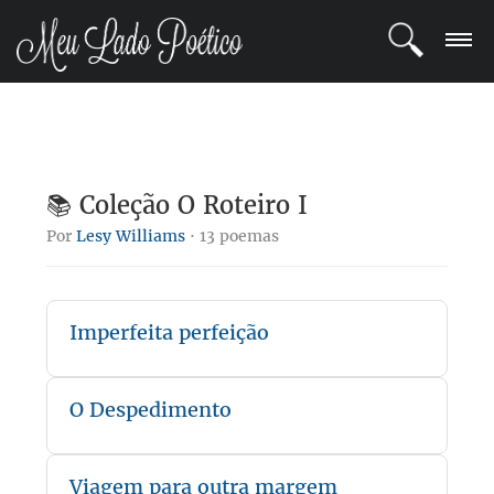
LOGIN
REGISTRO
📚 Coleção O Roteiro I
POETAS
Por
Lesy Williams
· 13 poemas
BLOG
Imperfeita perfeição
COMUNIDADE
O Despedimento
Viagem para outra margem