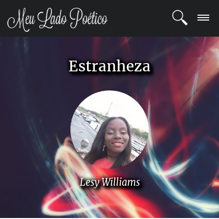
LOGIN
Estranheza
REGISTRO
POETAS
BLOG
COMUNIDADE
Lesy Williams