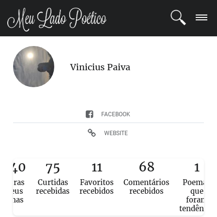
LOGIN
Vinicius Paiva
REGISTRO
POETAS
FACEBOOK
BLOG
WEBSITE
COMUNIDADE
,340
75
11
68
1
eituras
Curtidas
Favoritos
Comentários
Poemas
e seus
recebidas
recebidos
recebidos
que
poemas
foram
tendência