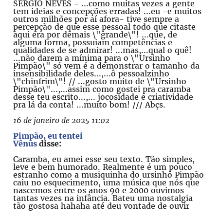
SERGIO NEVES - ...como muitas vezes a gente
tem ideias e concepções erradas! ...eu -e muitos
outros milhões por aí afora- tive sempre a
percepção de que esse pessoal todo que citaste
aqui era por demais \"grande\"! ...que, de
alguma forma, possuiam competências e
qualidades de se admirar! ...mas,...qual o quê!
...não darem a mínima para o \"Ursinho
Pimpão\" só vem é a demonstrar o tamanho da
insensibilidade deles...,...ô pessoalzinho
\"chinfrim\"! // ...gosto muito de \"Ursinho
Pimpão\"...,...assim como gostei pra caramba
desse teu escrito...,... jocosidade e criatividade
pra lá da conta! ...muito bom! /// Abçs.
16 de janeiro de 2025 11:02
Pimpão, eu tentei
Vênus
disse:
Caramba, eu amei esse seu texto. Tão simples,
leve e bem humorado. Realmente é um pouco
estranho como a musiquinha do ursinho Pimpão
caiu no esquecimento, uma música que nós que
nascemos entre os anos 90 e 2000 ouvimos
tantas vezes na infância. Bateu uma nostalgia
tão gostosa hahaha até deu vontade de ouvir