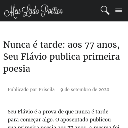
LOGIN
Nunca é tarde: aos 77 anos,
REGISTRO
Seu Flávio publica primeira
POETAS
poesia
BLOG
COMUNIDADE
Publicado por Priscila - 9 de setembro de 2020
Seu Flávio é a prova de que nunca é tarde
para começar algo. O aposentado publicou
sua primeira poesia aos 77 anos. A mesma foi