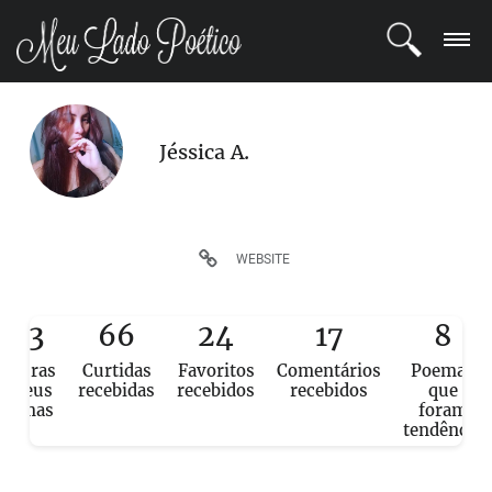
LOGIN
Jéssica A.
REGISTRO
POETAS
WEBSITE
BLOG
713
66
24
17
8
COMUNIDADE
eituras
Curtidas
Favoritos
Comentários
Poemas
e seus
recebidas
recebidos
recebidos
que
poemas
foram
tendência