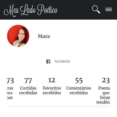
LOGIN
Mara
REGISTRO
POETAS
FACEBOOK
BLOG
1,073
77
12
55
23
COMUNIDADE
eituras
Curtidas
Favoritos
Comentários
Poemas
e seus
recebidas
recebidos
recebidos
que
poemas
foram
tendência