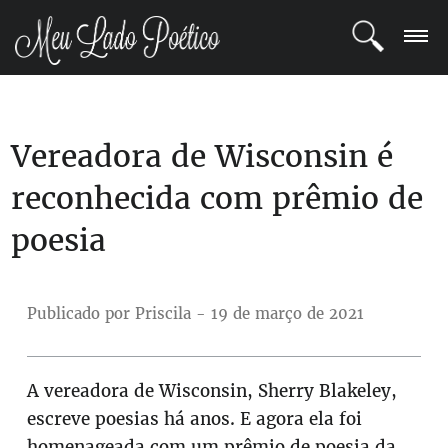
LOGIN
Vereadora de Wisconsin é
REGISTRO
reconhecida com prêmio de
POETAS
poesia
BLOG
COMUNIDADE
Publicado por Priscila - 19 de março de 2021
A vereadora de Wisconsin, Sherry Blakeley,
escreve poesias há anos. E agora ela foi
homenageada com um prêmio de poesia da