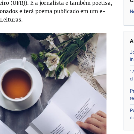
C
iro (UFRJ). E a jornalista e também poetisa,
cionados e terá poema publicado em um e-
N
Leituras.
A
Jo
in
“
c
P
r
P
d