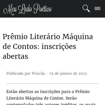
LOGIN
Prêmio Literário Máquina
REGISTRO
de Contos: inscrições
POETAS
abertas
BLOG
COMUNIDADE
Publicado por Priscila - 19 de janeiro de 2022
Estão abertas as inscrições para o Prêmio
Literário Máquina de Contos. Serão
contemplados três autores inéditos, os quais