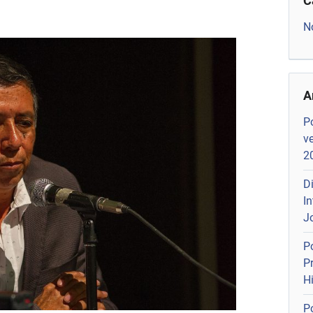
C
N
A
P
v
2
D
I
J
P
P
Hi
Po