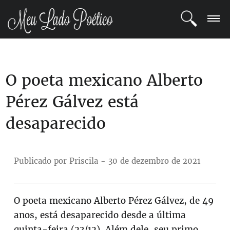
LOGIN
O poeta mexicano Alberto
REGISTRO
Pérez Gálvez está
POETAS
desaparecido
BLOG
COMUNIDADE
Publicado por Priscila - 30 de dezembro de 2021
O poeta mexicano Alberto Pérez Gálvez, de 49
anos, está desaparecido desde a última
quinta-feira (23/12). Além dele, seu primo