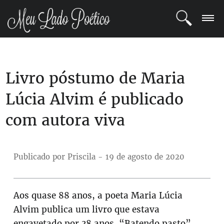
LOGIN
Livro póstumo de Maria
REGISTRO
Lúcia Alvim é publicado
POETAS
com autora viva
BLOG
COMUNIDADE
Publicado por Priscila - 19 de agosto de 2020
Aos quase 88 anos, a poeta Maria Lúcia
Alvim publica um livro que estava
engavetado por 38 anos. “Batendo pasto”