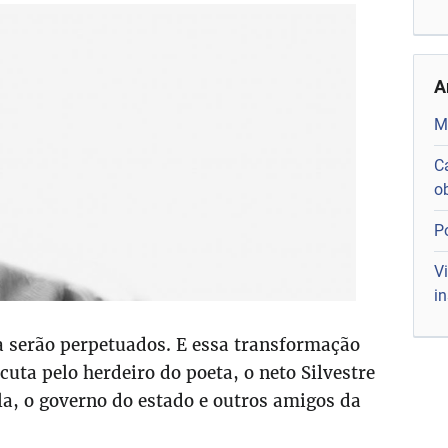
A
M
C
o
P
Vi
i
ta serão perpetuados. E essa transformação
uta pelo herdeiro do poeta, o neto Silvestre
a, o governo do estado e outros amigos da