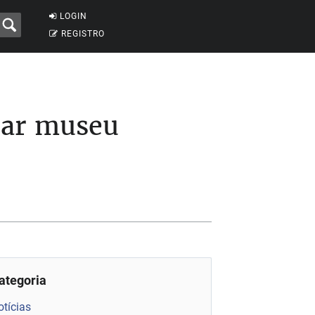
LOGIN
REGISTRO
rar museu
ategoria
otícias