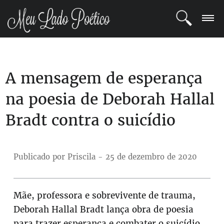
LOGIN
A mensagem de esperança
REGISTRO
na poesia de Deborah Hallal
POETAS
Bradt contra o suicídio
BLOG
COMUNIDADE
Publicado por Priscila - 25 de dezembro de 2020
Mãe, professora e sobrevivente de trauma,
Deborah Hallal Bradt lança obra de poesia
para trazer esperança e combater o suicídio.