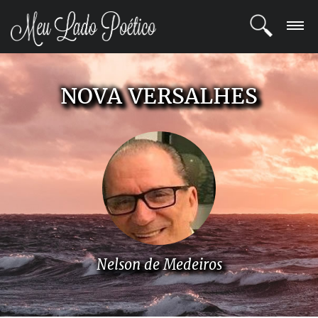
LOGIN
NOVA VERSALHES
REGISTRO
POETAS
BLOG
COMUNIDADE
Nelson de Medeiros