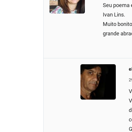
Seu poema é
Ivan Lins.
Muito bonito
grande abra
e
2
V
V
d
c
G