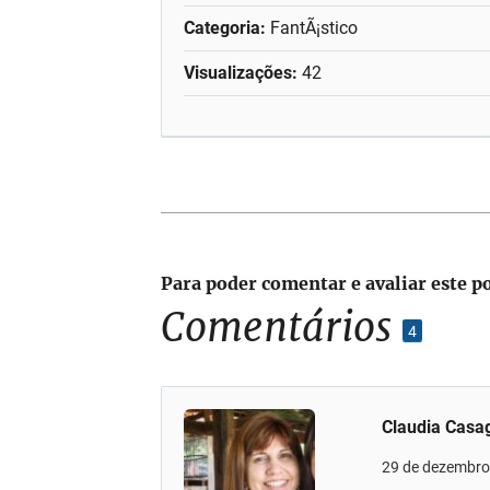
Categoria:
FantÃ¡stico
Visualizações:
42
Para poder comentar e avaliar este p
Comentários
4
Claudia Casa
29 de dezembro