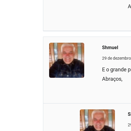
A
Shmuel
29 de dezembro
E o grande 
Abraços,
S
2