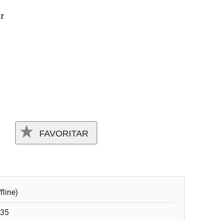
r
FAVORITAR
fline)
:35