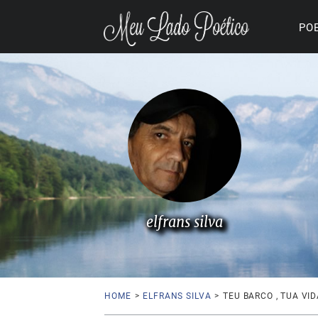
PO
elfrans silva
HOME
>
ELFRANS SILVA
>
TEU BARCO , TUA VID