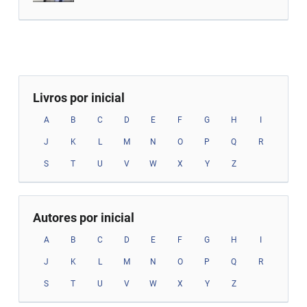
Livros por inicial
A
B
C
D
E
F
G
H
I
J
K
L
M
N
O
P
Q
R
S
T
U
V
W
X
Y
Z
Autores por inicial
A
B
C
D
E
F
G
H
I
J
K
L
M
N
O
P
Q
R
S
T
U
V
W
X
Y
Z