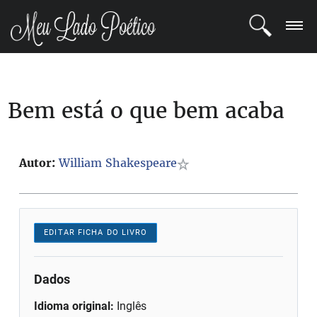
LOGIN
Bem está o que bem acaba
REGISTRO
POETAS
Autor:
William Shakespeare
BLOG
COMUNIDADE
EDITAR FICHA DO LIVRO
Dados
Idioma original:
Inglês