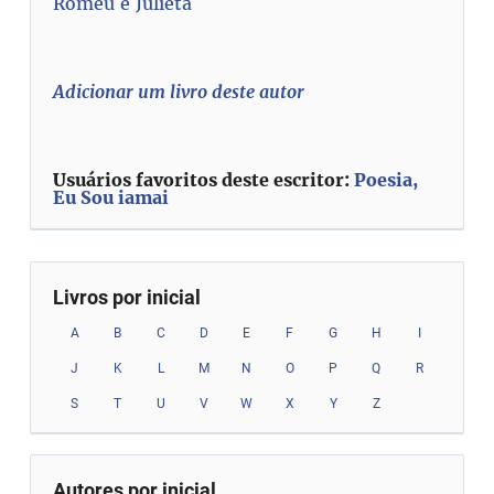
Romeu e Julieta
Adicionar um livro deste autor
Usuários favoritos deste escritor:
Poesia,
Eu Sou iamai
Livros por inicial
A
B
C
D
E
F
G
H
I
J
K
L
M
N
O
P
Q
R
S
T
U
V
W
X
Y
Z
Autores por inicial