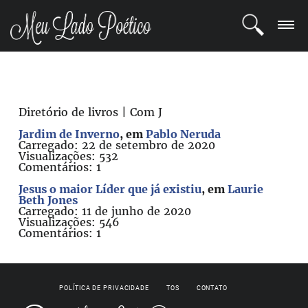
LOGIN
REGISTRO
Diretório de livros | Com J
Jardim de Inverno
, em
Pablo Neruda
POETAS
Carregado: 22 de setembro de 2020
Visualizações: 532
Comentários: 1
BLOG
Jesus o maior Líder que já existiu
, em
Laurie
Beth Jones
COMUNIDADE
Carregado: 11 de junho de 2020
Visualizações: 546
Comentários: 1
POLÍTICA DE PRIVACIDADE
TOS
CONTATO