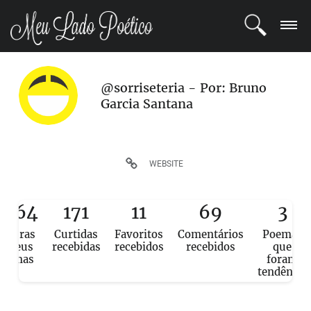
LOGIN
@sorriseteria - Por: Bruno
Garcia Santana
REGISTRO
POETAS
WEBSITE
BLOG
,564
171
11
69
3
COMUNIDADE
eituras
Curtidas
Favoritos
Comentários
Poemas
e seus
recebidas
recebidos
recebidos
que
poemas
foram
tendência