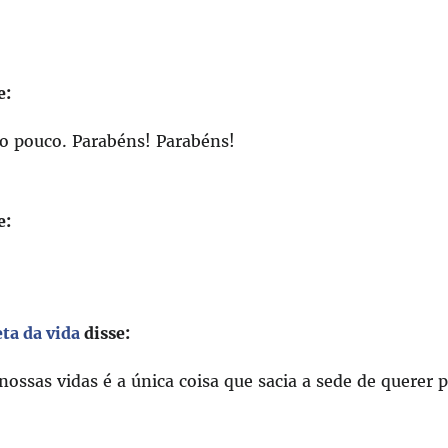
e:
ão pouco. Parabéns! Parabéns!
e:
ta da vida
disse:
ossas vidas é a única coisa que sacia a sede de querer