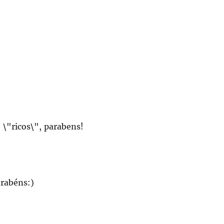
\"ricos\", parabens!
arabéns:)