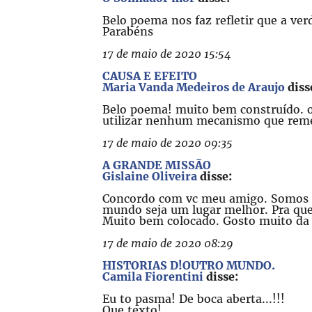
Belo poema nos faz refletir que a ver
Parabéns
17 de maio de 2020 15:54
CAUSA E EFEITO
Maria Vanda Medeiros de Araujo
diss
Belo poema! muito bem construído. o
utilizar nenhum mecanismo que remeta
17 de maio de 2020 09:35
A GRANDE MISSÃO
Gislaine Oliveira
disse:
Concordo com vc meu amigo. Somos a 
mundo seja um lugar melhor. Pra que
Muito bem colocado. Gosto muito da 
17 de maio de 2020 08:29
HISTORIAS D!OUTRO MUNDO.
Camila Fiorentini
disse:
Eu to pasma! De boca aberta...!!!
Que texto!