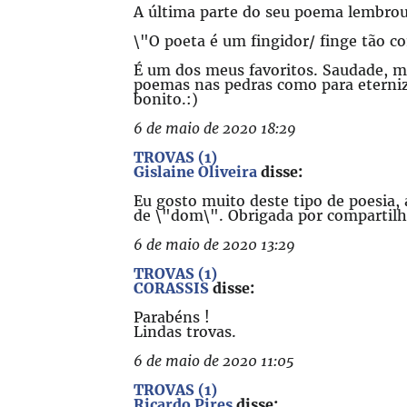
A última parte do seu poema lembr
\"O poeta é um fingidor/ finge tão c
É um dos meus favoritos. Saudade, me
poemas nas pedras como para eterniza
bonito.:)
6 de maio de 2020 18:29
TROVAS (1)
Gislaine Oliveira
disse:
Eu gosto muito deste tipo de poesia, 
de \"dom\". Obrigada por compartilh
6 de maio de 2020 13:29
TROVAS (1)
CORASSIS
disse:
Parabéns !
Lindas trovas.
6 de maio de 2020 11:05
TROVAS (1)
Ricardo Pires
disse: