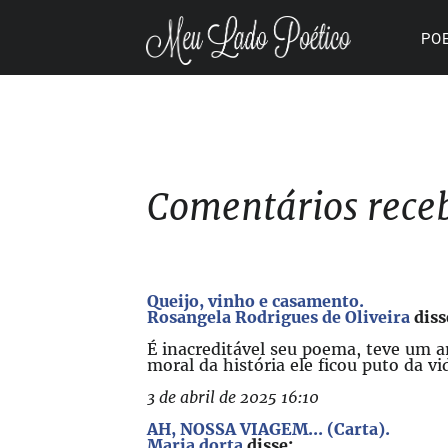
PO
Comentários rece
Queijo, vinho e casamento.
Rosangela Rodrigues de Oliveira
diss
É inacreditável seu poema, teve um a
moral da história ele ficou puto da v
3 de abril de 2025 16:10
AH, NOSSA VIAGEM... (Carta).
Maria dorta
disse: