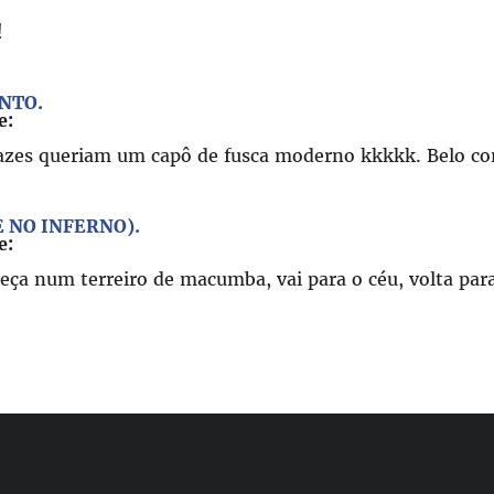
!
ONTO.
e:
azes queriam um capô de fusca moderno kkkkk. Belo con
 NO INFERNO).
e:
 num terreiro de macumba, vai para o céu, volta para 