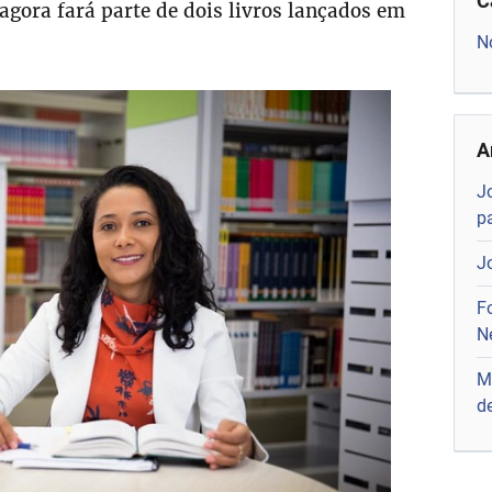
C
 agora fará parte de dois livros lançados em
N
A
J
p
J
F
N
M
de