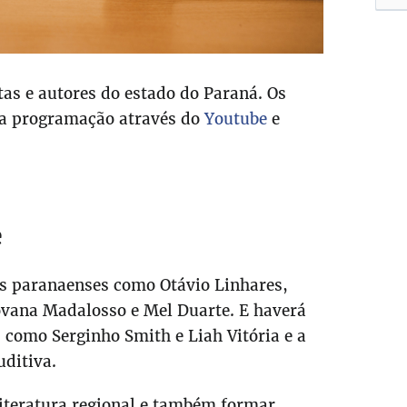
tas e autores do estado do Paraná. Os
a programação através do
Youtube
e
e
es paranaenses como Otávio Linhares,
iovana Madalosso e Mel Duarte. E haverá
s como Serginho Smith e Liah Vitória e a
uditiva.
literatura regional e também formar