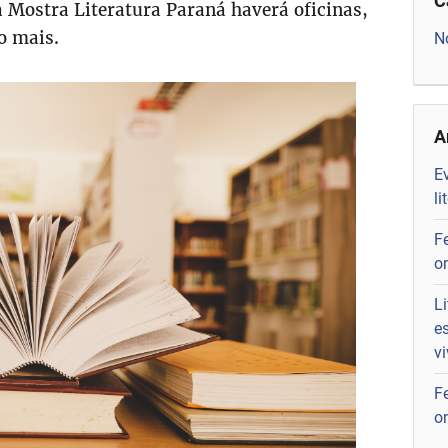
C
a Mostra Literatura Paraná haverá oficinas,
o mais.
N
A
Ev
li
F
o
L
e
v
Fe
o