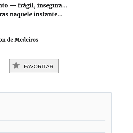
nto — frágil, insegura...
as naquele instante...
n de Medeiros
FAVORITAR