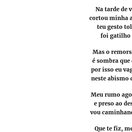
Na tarde de 
cortou minha a
teu gesto to
foi gatilho
Mas o remorso
é sombra que d
por isso eu va
neste abismo 
Meu rumo agora
e preso ao de
vou caminhando
Que te fiz, m