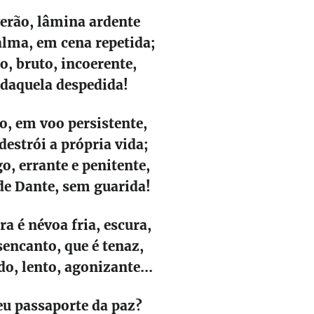
verão, lâmina ardente
lma, em cena repetida;
lo, bruto, incoerente,
 daquela despedida!
, em voo persistente,
estrói a própria vida;
go, errante e penitente,
de Dante, sem guarida!
 é névoa fria, escura,
sencanto, que é tenaz,
, lento, agonizante...
eu passaporte da paz?