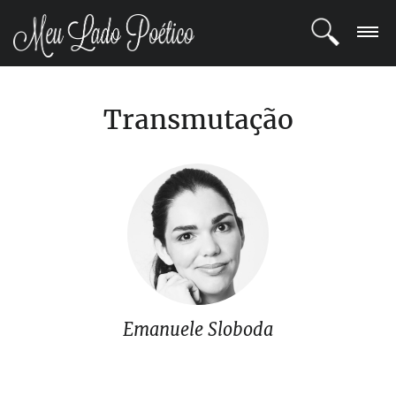
LOGIN
Transmutação
REGISTRO
POETAS
BLOG
COMUNIDADE
Emanuele Sloboda