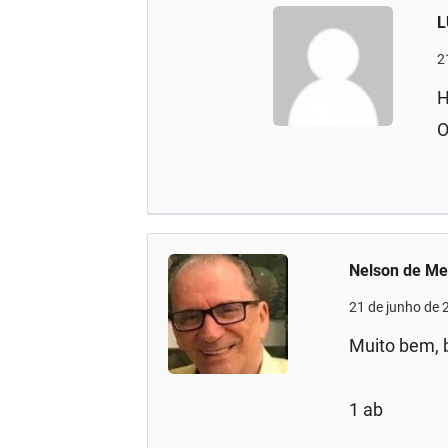
L
2
H
O
Nelson de Me
21 de junho de 
Muito bem,
1 ab