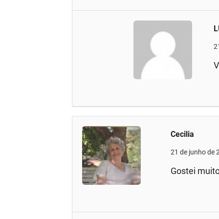
L
2
V
Cecilia
21 de junho de 
Gostei muito