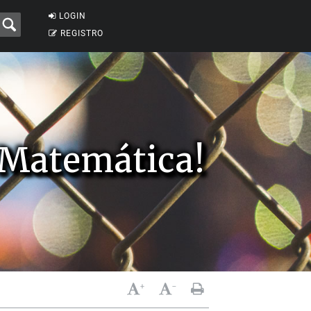
LOGIN
REGISTRO
 Matemática!
+
-