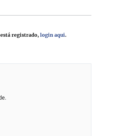
 está registrado,
login aqui
.
de.