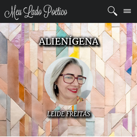
LOGIN
ALIENÍGENA
REGISTRO
POETAS
BLOG
COMUNIDADE
LEIDE FREITAS