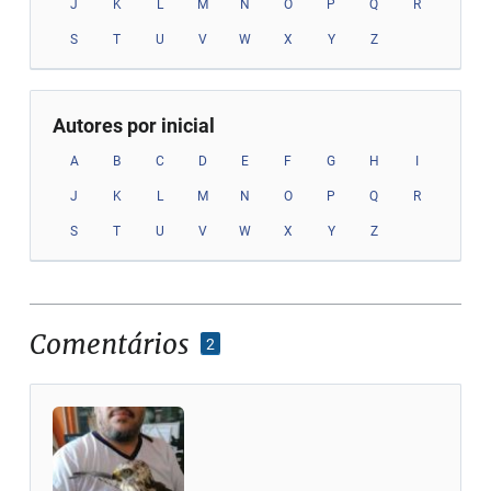
J
K
L
M
N
O
P
Q
R
S
T
U
V
W
X
Y
Z
Autores por inicial
A
B
C
D
E
F
G
H
I
J
K
L
M
N
O
P
Q
R
S
T
U
V
W
X
Y
Z
Comentários
2