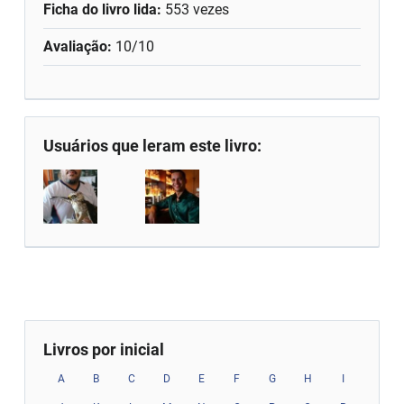
Ficha do livro lida:
553 vezes
Avaliação:
10/10
Usuários que leram este livro:
Livros por inicial
A
B
C
D
E
F
G
H
I