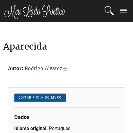
LOGIN
Aparecida
REGISTRO
POETAS
Autor:
Rodrigo Alvarez
BLOG
COMUNIDADE
EDITAR FICHA DO LIVRO
Dados
Idioma original:
Português