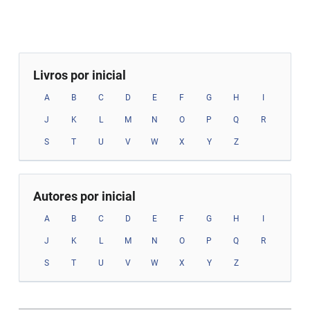
Livros por inicial
A
B
C
D
E
F
G
H
I
J
K
L
M
N
O
P
Q
R
S
T
U
V
W
X
Y
Z
Autores por inicial
A
B
C
D
E
F
G
H
I
J
K
L
M
N
O
P
Q
R
S
T
U
V
W
X
Y
Z