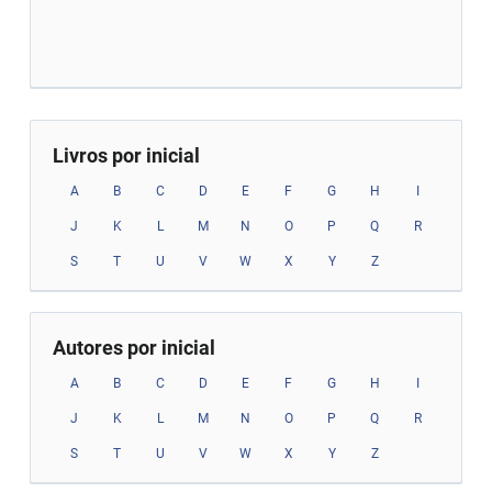
Livros por inicial
A
B
C
D
E
F
G
H
I
J
K
L
M
N
O
P
Q
R
S
T
U
V
W
X
Y
Z
Autores por inicial
A
B
C
D
E
F
G
H
I
J
K
L
M
N
O
P
Q
R
S
T
U
V
W
X
Y
Z