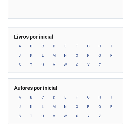
Livros por inicial
A
B
C
D
E
F
G
H
I
J
K
L
M
N
O
P
Q
R
S
T
U
V
W
X
Y
Z
Autores por inicial
A
B
C
D
E
F
G
H
I
J
K
L
M
N
O
P
Q
R
S
T
U
V
W
X
Y
Z