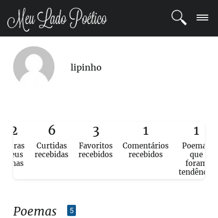
LOGIN
lipinho
REGISTRO
POETAS
BLOG
92
6
3
1
1
eituras
Curtidas
Favoritos
Comentários
Poemas
COMUNIDADE
e seus
recebidas
recebidos
recebidos
que
poemas
foram
tendência
Poemas
5